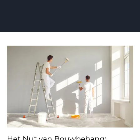
Het
Nut
van
Bouwbehang:
Overzicht
met
6
Voordelen
Het Nut van Bouwbehang: