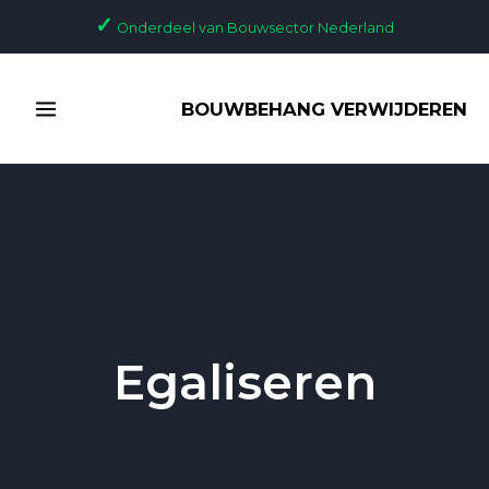
Ga
✓
Onderdeel van Bouwsector Nederland
naar
de
MAIN
inhoud
BOUWBEHANG VERWIJDEREN
MENU
Egaliseren