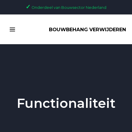
Ga
✓
Onderdeel van Bouwsector Nederland
naar
de
MAIN
inhoud
BOUWBEHANG VERWIJDEREN
MENU
Functionaliteit