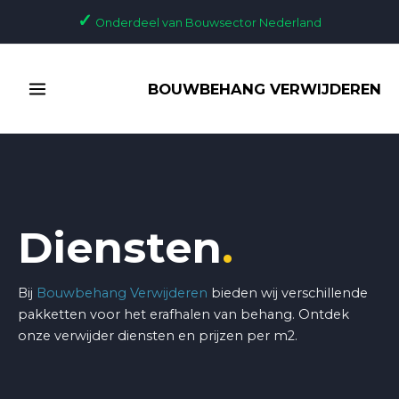
Ga
✓
Onderdeel van Bouwsector Nederland
naar
de
MAIN
inhoud
BOUWBEHANG VERWIJDEREN
MENU
Diensten
.
Bij
Bouwbehang Verwijderen
bieden wij verschillende
pakketten voor het erafhalen van behang. Ontdek
onze verwijder diensten en prijzen per m2.