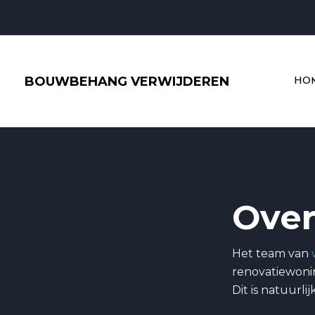
Ga
naar
de
inhoud
BOUWBEHANG VERWIJDEREN
HO
Over
Het team van
renovatiewoni
Dit is natuurli