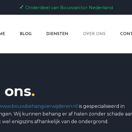
✓
Onderdeel van Bouwsector Nederland
ME
BLOG
DIENSTEN
OVER ONS
CONT
 ons
.
www.bouwbehangverwijderen.nl
is gespecialiseerd in
ngen. Wij kunnen behang er af halen zonder schade aa
jk wel enigszins afhankelijk van de ondergrond.